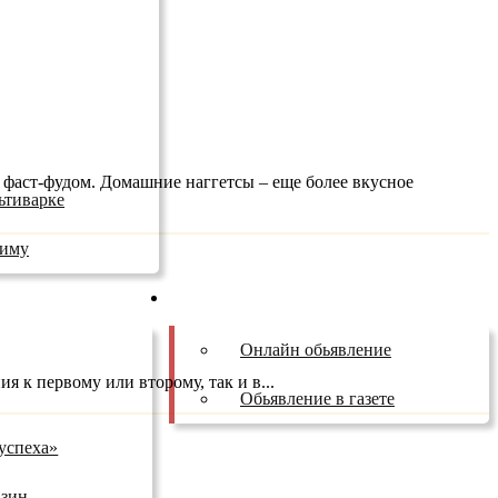
 фаст-фудом. Домашние наггетсы – еще более вкусное
ьтиварке
зиму
Бесплатные обьявления
Онлайн обьявление
 к первому или второму, так и в...
Обьявление в газете
успеха»
азин