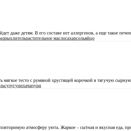
йдет даже детям. В его составе нет аллергенов, а еще такое пе
разрыхлитель
растительное масло
сахар
соль
яйцо
 мягкое тесто с румяной хрустящей корочкой в тягучую сырную н
ль
сулугуни
хачапури
еповторимую атмосферу уюта. Жаркое – сытная и вкусная еда, пр