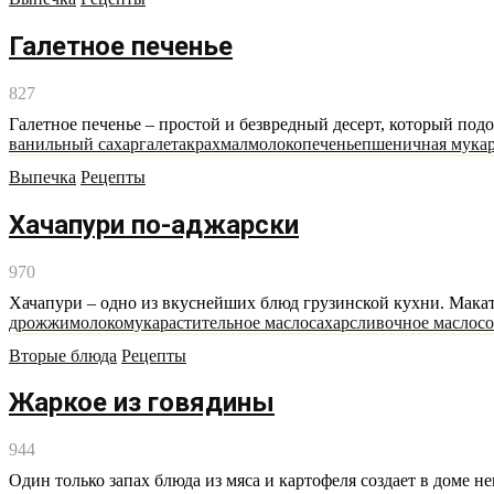
Галетное печенье
827
Галетное печенье – простой и безвредный десерт, который подо
ванильный сахар
галета
крахмал
молоко
печенье
пшеничная мука
Выпечка
Рецепты
Хачапури по-аджарски
970
Хачапури – одно из вкуснейших блюд грузинской кухни. Макать
дрожжи
молоко
мука
растительное масло
сахар
сливочное масло
со
Вторые блюда
Рецепты
Жаркое из говядины
944
Один только запах блюда из мяса и картофеля создает в доме н