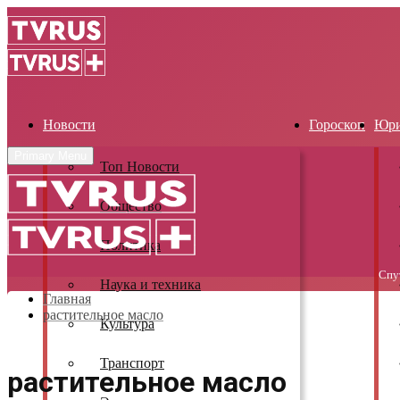
Новости
Гороскоп
Юри
Primary Menu
Топ Новости
Общество
Политика
Спу
Наука и техника
Главная
растительное масло
Культура
Транспорт
растительное масло