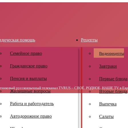
дическая помощь
Рецепты
Семейное право
Видеорецепты
Гражданское право
Завтраки
Пенсия и выплаты
Первые блюда
тниковый русскоязычный телеканал TVRUS – СВОЁ. РОДНОЕ. НАШЕ TV в Евр
Жилищные вопросы
Вторые блюда
Работа и работодатель
Выпечка
Автодорожное право
Салаты