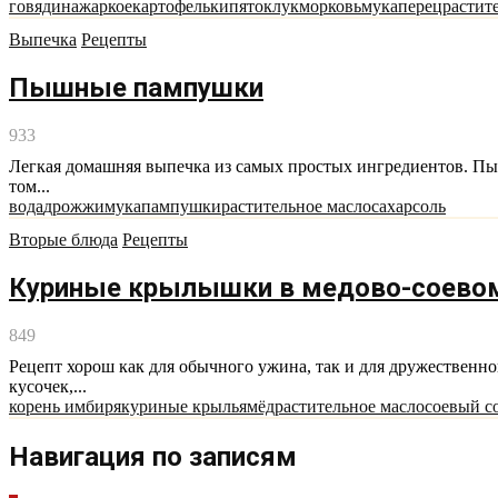
говядина
жаркое
картофель
кипяток
лук
морковь
мука
перец
растит
Выпечка
Рецепты
Пышные пампушки
933
Легкая домашняя выпечка из самых простых ингредиентов. Пы
том...
вода
дрожжи
мука
пампушки
растительное масло
сахар
соль
Вторые блюда
Рецепты
Куриные крылышки в медово-соево
849
Рецепт хорош как для обычного ужина, так и для дружественн
кусочек,...
корень имбиря
куриные крылья
мёд
растительное масло
соевый с
Навигация по записям