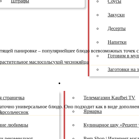
Штрафы
Соусы
Закуски
Десерты
Напитки
стящей панировке – популярнейшее блюдо всевозможных точек с
Готовим в мул
растительное масло
соль
сухой чеснок
яйца
Заготовки на 
ы
Проекты
я страничка
Телемагазин Kaufbei TV
точно универсальное блюдо. Оно подходит как в виде дополнения
д
Ярмарка
хар
соль
чеснок
ние любимцы
Кулинарное шоу «Рецепт 
ли рекомендуют
Bem-Shop | Интернет маг