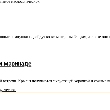
ельное масло
соль
чеснок
шные пампушки подойдут ко всем первым блюдам, а также они 
м маринаде
ой встречи. Крылья получаются с хрустящей корочкой и сочные 
оус
чеснок