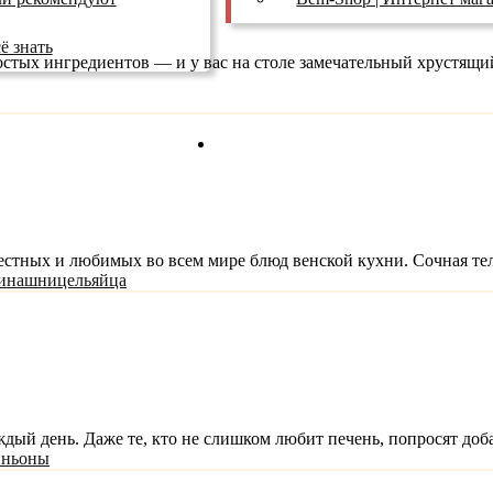
ё знать
остых ингредиентов — и у вас на столе замечательный хрустящи
ТВ Реклама
естных и любимых во всем мире блюд венской кухни. Сочная теля
ина
шницель
яйца
дый день. Даже те, кто не слишком любит печень, попросят добав
ньоны