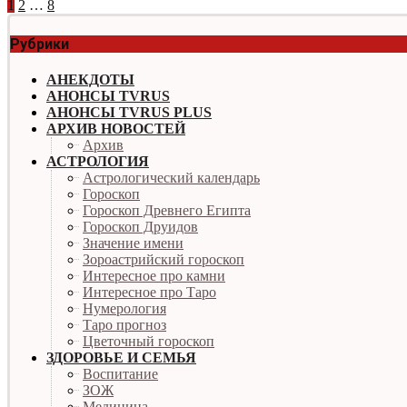
1
2
…
8
Рубрики
АНЕКДОТЫ
АНОНСЫ TVRUS
АНОНСЫ TVRUS PLUS
АРХИВ НОВОСТЕЙ
Архив
АСТРОЛОГИЯ
Астрологический календарь
Гороскоп
Гороскоп Древнего Египта
Гороскоп Друидов
Значение имени
Зороастрийский гороскоп
Интересное про камни
Интересное про Таро
Нумерология
Таро прогноз
Цветочный гороскоп
ЗДОРОВЬЕ И СЕМЬЯ
Воспитание
ЗОЖ
Медицина