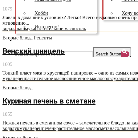
1079
Хобби
Хочу вс
Лаваш в домашних условиях? Легко! Всего несколько очень пр
мгновенно...
Интересно!
вода
лаваш
мука
растительное масло
соль
Вторые блюда
Рецепты
Как смотреть
Венский шницель
Search for:
Search Button
1605
Тонкий пласт мяса в хрустящей панировке – одно из самых изв
мука
перец
растительное масло
сливочное масло
соль
сухари
телят
Вторые блюда
Куриная печень в сметане
1055
Нежная печень в сметанном соусе – замечательное блюдо на каж
вода
лук
мука
перец
печень
растительное масло
сметана
соль
шампи
Выпечка
Рецепты