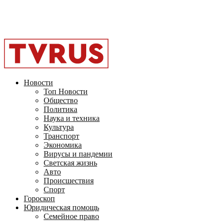
Facebook
Instagram
Youtube
Vk
Telegram
OK
2026 - TVRUS.EU. ALL RIGHTS RESERVED.
Новости
Топ Новости
Общество
Политика
Наука и техника
Культура
Транспорт
Экономика
Вирусы и пандемии
Светская жизнь
Авто
Происшествия
Спорт
Гороскоп
Юридическая помощь
Семейное право