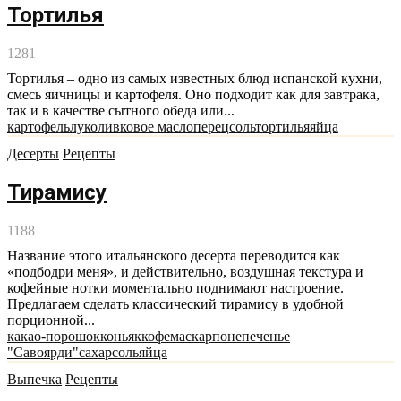
Тортилья
1281
Тортилья – одно из самых известных блюд испанской кухни,
смесь яичницы и картофеля. Оно подходит как для завтрака,
так и в качестве сытного обеда или...
картофель
лук
оливковое масло
перец
соль
тортилья
яйца
Десерты
Рецепты
Тирамису
1188
Название этого итальянского десерта переводится как
«подбодри меня», и действительно, воздушная текстура и
кофейные нотки моментально поднимают настроение.
Предлагаем сделать классический тирамису в удобной
порционной...
какао-порошок
коньяк
кофе
маскарпоне
печенье
"Савоярди"
сахар
соль
яйца
Выпечка
Рецепты