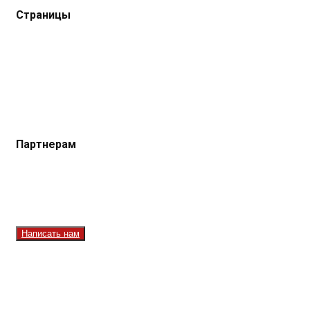
Страницы
Защита данных
Импрессум
Как смотреть телеканал TVRUS и TVRUS+
Ретрансляция и распространение сигнала TVRUS и
TVRUS+
О телеканале
Юридическая помощь. Вопросы и ответы
Партнерам
Контакты
Реклама на сайте
Реклама на телеканале
Вакансии
Написать нам