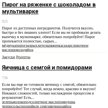
Пирог на ряженке с шоколадом в
мультиварке
925
Пирог из доступных ингредиентов. Получится вкусно,
быстро и без лишних хлопот! Если вы не пробовали делать
выпечку в мультиварке, обязательно попробуйте! Пирог
пропекается полностью, сырых...
мёд
мука
пирог
разрыхлитель
ряженка
сахар
сливочное
масло
шоколад
яйца
Закуски
Рецепты
Яичница с семгой и помидорами
736
Если вы еще не готовили яичницу с семгой, обязательно
попробуйте! Тот случай, когда нежно, красиво и вкусно!
Никаких сложностей, только наслаждение процессом и
результатом! Есть...
зелень
молоко
подсолнечное масло
помидоры
черри
соль
специи
филе семги
яичница
яйца