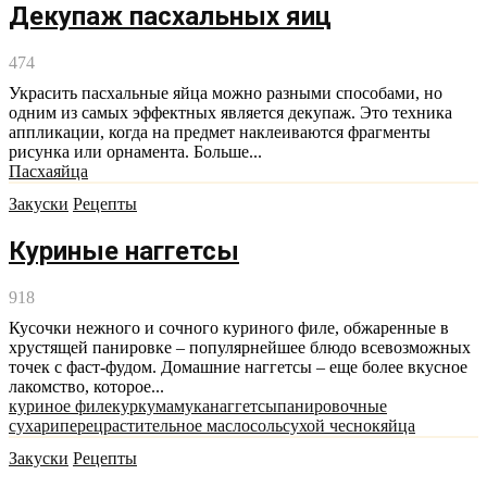
Декупаж пасхальных яиц
474
Украсить пасхальные яйца можно разными способами, но
одним из самых эффектных является декупаж. Это техника
аппликации, когда на предмет наклеиваются фрагменты
рисунка или орнамента. Больше...
Пасха
яйца
Закуски
Рецепты
Куриные наггетсы
918
Кусочки нежного и сочного куриного филе, обжаренные в
хрустящей панировке – популярнейшее блюдо всевозможных
точек с фаст-фудом. Домашние наггетсы – еще более вкусное
лакомство, которое...
куриное филе
куркума
мука
наггетсы
панировочные
сухари
перец
растительное масло
соль
сухой чеснок
яйца
Закуски
Рецепты