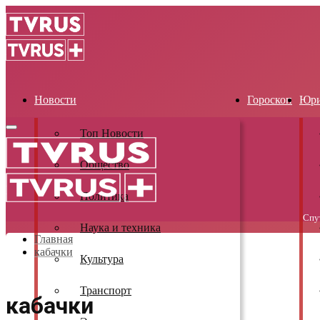
Новости
Гороскоп
Юри
Primary
Топ Новости
Menu
Общество
Политика
Спу
Наука и техника
Главная
кабачки
Культура
Транспорт
кабачки