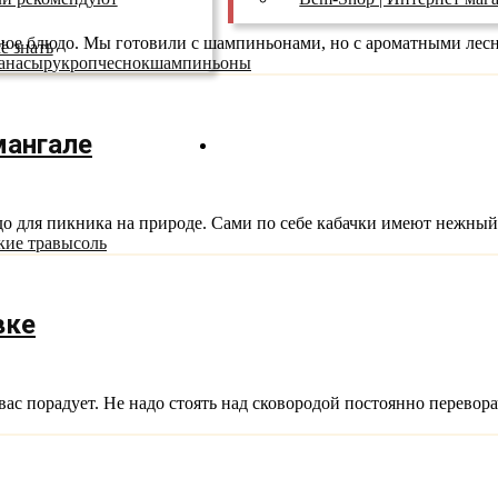
сное блюдо. Мы готовили с шампиньонами, но с ароматными лесн
ё знать
ана
сыр
укроп
чеснок
шампиньоны
мангале
ТВ Реклама
 для пикника на природе. Сами по себе кабачки имеют нежный 
кие травы
соль
вке
ас порадует. Не надо стоять над сковородой постоянно переворач