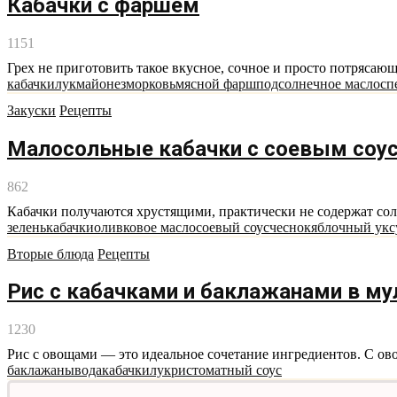
Кабачки с фаршем
1151
Грех не приготовить такое вкусное, сочное и просто потрясающ
кабачки
лук
майонез
морковь
мясной фарш
подсолнечное масло
сп
Закуски
Рецепты
Малосольные кабачки с соевым соу
862
Кабачки получаются хрустящими, практически не содержат соли
зелень
кабачки
оливковое масло
соевый соус
чеснок
яблочный укс
Вторые блюда
Рецепты
Рис с кабачками и баклажанами в му
1230
Рис с овощами — это идеальное сочетание ингредиентов. С ово
баклажаны
вода
кабачки
лук
рис
томатный соус