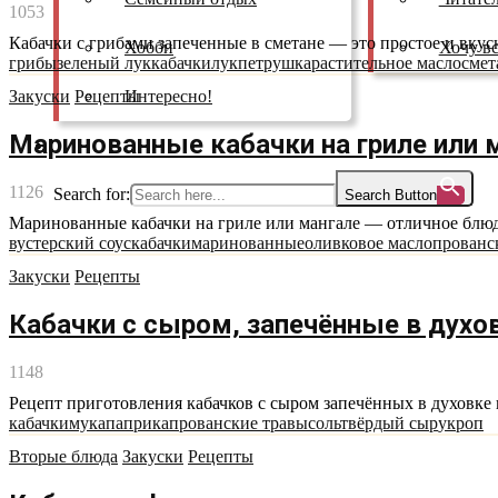
1053
Кабачки с грибами запеченные в сметане — это простое и вку
Хобби
Хочу вс
грибы
зеленый лук
кабачки
лук
петрушка
растительное масло
смет
Интересно!
Закуски
Рецепты
Маринованные кабачки на гриле или 
Как смотреть
1126
Search for:
Search Button
Маринованные кабачки на гриле или мангале — отличное блюдо
вустерский соус
кабачки
маринованные
оливковое масло
прованс
Закуски
Рецепты
Кабачки с сыром, запечённые в духо
1148
Рецепт приготовления кабачков с сыром запечённых в духовке в
кабачки
мука
паприка
прованские травы
соль
твёрдый сыр
укроп
Вторые блюда
Закуски
Рецепты