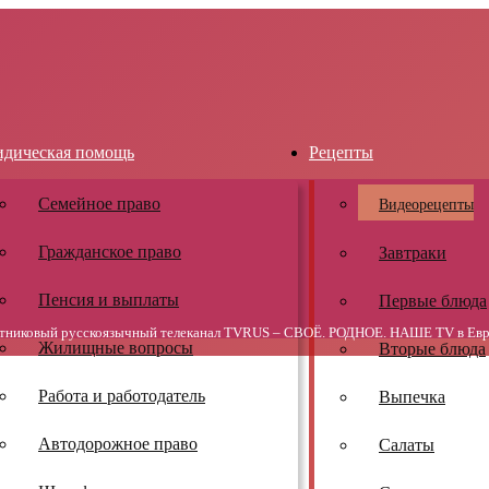
дическая помощь
Рецепты
Семейное право
Видеорецепты
Гражданское право
Завтраки
Пенсия и выплаты
Первые блюда
тниковый русскоязычный телеканал TVRUS – СВОЁ. РОДНОЕ. НАШЕ TV в Евр
Жилищные вопросы
Вторые блюда
Работа и работодатель
Выпечка
Автодорожное право
Салаты