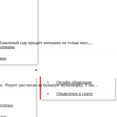
лавленый сыр придаёт запеканке не только вкус,...
ьтиварке
зиму
Бесплатные обьявления
Онлайн обьявление
. Рецепт рассчитан на большую мультиварку. У нас...
Обьявление в газете
успеха»
азин