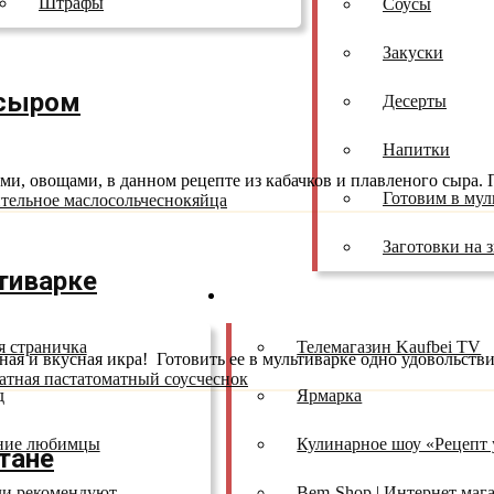
Штрафы
Соусы
Закуски
 сыром
Десерты
Напитки
и, овощами, в данном рецепте из кабачков и плавленого сыра. П
Готовим в мул
ительное масло
соль
чеснок
яйца
Заготовки на 
тиварке
ы
Проекты
я страничка
Телемагазин Kaufbei TV
ая и вкусная икра! Готовить ее в мультиварке одно удовольствие
атная паста
томатный соус
чеснок
д
Ярмарка
ние любимцы
Кулинарное шоу «Рецепт 
тане
ли рекомендуют
Bem-Shop | Интернет маг